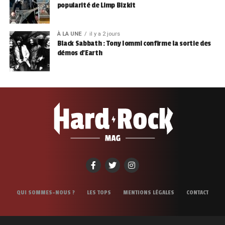
popularité de Limp Bizkit
À LA UNE
il y a 2 jours
Black Sabbath : Tony Iommi confirme la sortie des
démos d’Earth
QUI SOMMES-NOUS ?
LES TOPS
MENTIONS LÉGALES
CONTACT