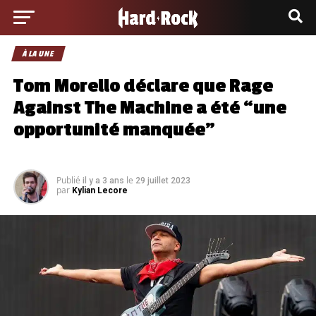
À LA UNE
Tom Morello déclare que Rage
Against The Machine a été “une
opportunité manquée”
Publié
le
il y a 3 ans
29 juillet 2023
par
Kylian Lecore