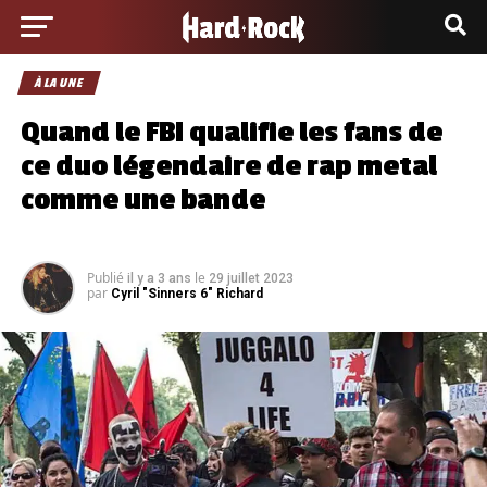
À LA UNE
Quand le FBI qualifie les fans de
ce duo légendaire de rap metal
comme une bande
Publié
le
il y a 3 ans
29 juillet 2023
par
Cyril "Sinners 6" Richard