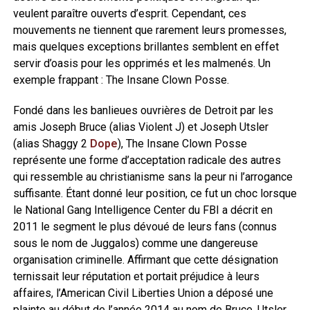
veulent paraître ouverts d’esprit. Cependant, ces
mouvements ne tiennent que rarement leurs promesses,
mais quelques exceptions brillantes semblent en effet
servir d’oasis pour les opprimés et les malmenés. Un
exemple frappant : The Insane Clown Posse.
Fondé dans les banlieues ouvrières de Detroit par les
amis Joseph Bruce (alias Violent J) et Joseph Utsler
(alias Shaggy 2
Dope
), The Insane Clown Posse
représente une forme d’acceptation radicale des autres
qui ressemble au christianisme sans la peur ni l’arrogance
suffisante. Étant donné leur position, ce fut un choc lorsque
le National Gang Intelligence Center du FBI a décrit en
2011 le segment le plus dévoué de leurs fans (connus
sous le nom de Juggalos) comme une dangereuse
organisation criminelle. Affirmant que cette désignation
ternissait leur réputation et portait préjudice à leurs
affaires, l’American Civil Liberties Union a déposé une
plainte au début de l’année 2014 au nom de Bruce, Utsler