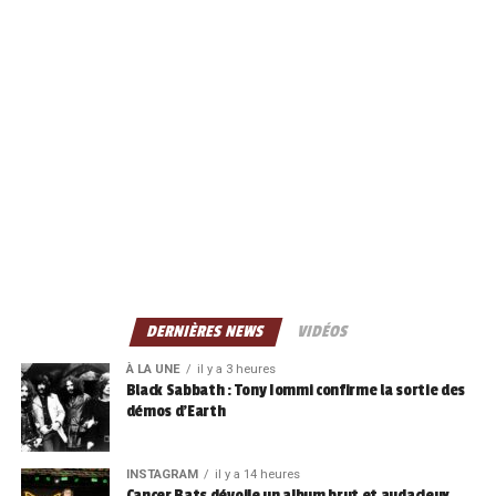
DERNIÈRES NEWS
VIDÉOS
À LA UNE
il y a 3 heures
Black Sabbath : Tony Iommi confirme la sortie des
démos d’Earth
INSTAGRAM
il y a 14 heures
Cancer Bats dévoile un album brut et audacieux