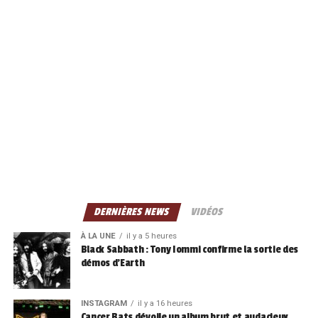
DERNIÈRES NEWS
VIDÉOS
À LA UNE
il y a 5 heures
Black Sabbath : Tony Iommi confirme la sortie des
démos d’Earth
INSTAGRAM
il y a 16 heures
Cancer Bats dévoile un album brut et audacieux