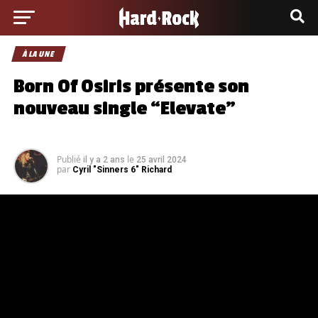
À LA UNE
Born Of Osiris présente son
nouveau single “Elevate”
Publié
le
il y a 2 ans
25 avril 2024
par
Cyril "Sinners 6" Richard