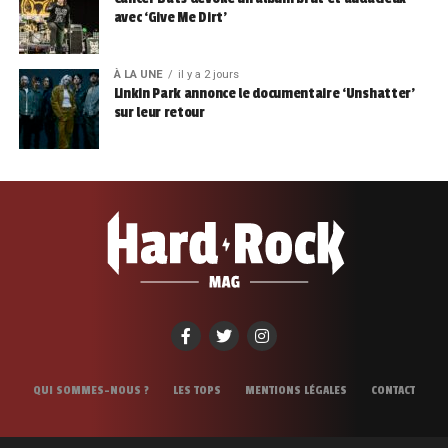
avec ‘Give Me Dirt’
À LA UNE
il y a 2 jours
Linkin Park annonce le documentaire ‘Unshatter’
sur leur retour
QUI SOMMES-NOUS ?
LES TOPS
MENTIONS LÉGALES
CONTACT