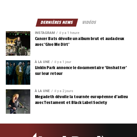
DERNIÈRES NEWS
VIDÉOS
INSTAGRAM
il y a 1 heure
Cancer Bats dévoile un album brut et audacieux
avec ‘Give Me Dirt’
À LA UNE
il y a 1 jour
Linkin Park annonce le documentaire ‘Unshatter’
sur leur retour
À LA UNE
il y a 2 jours
Megadeth dévoile la tournée européenne d’adieu
avec Testament et Black Label Society