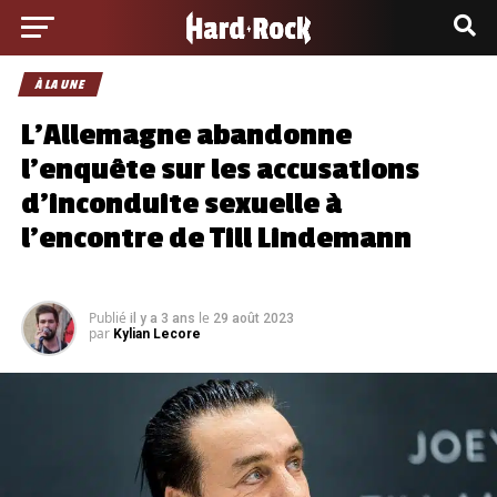
À LA UNE
L’Allemagne abandonne
l’enquête sur les accusations
d’inconduite sexuelle à
l’encontre de Till Lindemann
Publié
le
il y a 3 ans
29 août 2023
par
Kylian Lecore