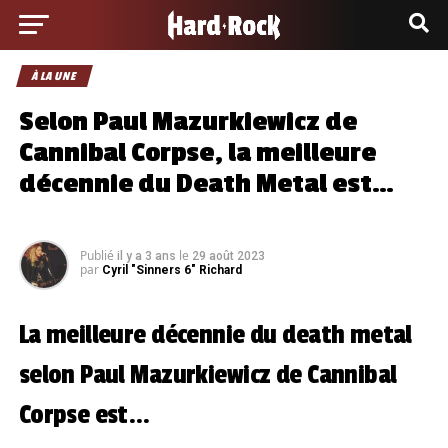
À LA UNE
Selon Paul Mazurkiewicz de
Cannibal Corpse, la meilleure
décennie du Death Metal est…
Publié
le
il y a 3 ans
29 août 2023
par
Cyril "Sinners 6" Richard
La meilleure décennie du death metal
selon Paul Mazurkiewicz de Cannibal
Corpse est…