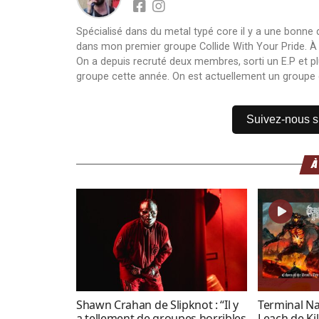
Spécialisé dans du metal typé core il y a une bonne
dans mon premier groupe Collide With Your Pride. À sa 
On a depuis recruté deux membres, sorti un E.P et pl
groupe cette année. On est actuellement un groupe 
Suivez-nous 
À
Shawn Crahan de Slipknot : “Il y
Terminal Na
a tellement de groupes horribles
Leach de Ki