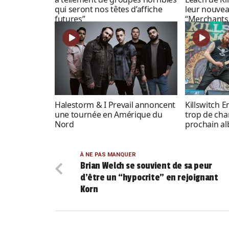
qui seront nos têtes d’affiche
leur nouve
futures”
“Merchants
Halestorm & I Prevail annoncent
Killswitch 
une tournée en Amérique du
trop de ch
Nord
prochain a
À NE PAS MANQUER
Brian Welch se souvient de sa peur
d’être un “hypocrite” en rejoignant
Korn