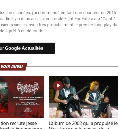
 dizaine d'années, j'ai commencé en tant que chanteur en 2015
fin il y a deux ans, j'ai co-fondé Fight For Fate avec "Giant ".
usieurs singles, avec très probablement le premier long-play du
de 4 prêt à en découdre.
sur
Google Actualités
 VOIR AUSSI
tion recrute Jesse
L’album de 2002 qui a propulsé le
llswitch Engage pour
Metalcore sur le devant de la