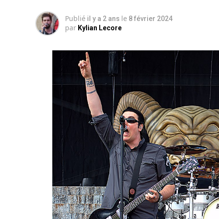
Publié
le
il y a 2 ans
8 février 2024
par
Kylian Lecore