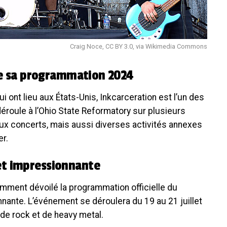
Craig Noce, CC BY 3.0, via Wikimedia Commons
ile sa programmation 2024
i ont lieu aux États-Unis, Inkcarceration est l’un des
éroule à l’Ohio State Reformatory sur plusieurs
x concerts, mais aussi diverses activités annexes
er.
et impressionnante
emment dévoilé la programmation officielle du
nnante. L’événement se déroulera du 19 au 21 juillet
de rock et de heavy metal.