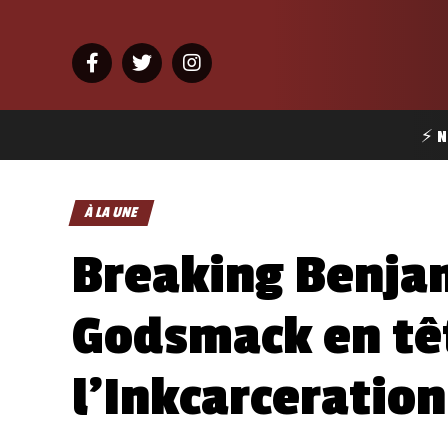
⚡ N
À LA UNE
Breaking Benja
Godsmack en têt
l’Inkcarceratio