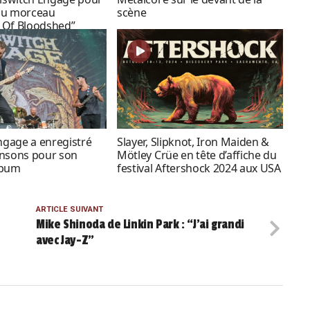
au morceau
scène
 Of Bloodshed”
Engage a enregistré
Slayer, Slipknot, Iron Maiden &
ansons pour son
Mötley Crüe en tête d’affiche du
lbum
festival Aftershock 2024 aux USA
ARTICLE SUIVANT
Mike Shinoda de Linkin Park : “J’ai grandi
avec Jay-Z”