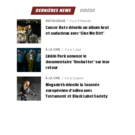
DERNIÈRES NEWS
VIDÉOS
INSTAGRAM
il y a 9 heures
Cancer Bats dévoile un album brut
et audacieux avec ‘Give Me Dirt’
À LA UNE
il y a 1 jour
Linkin Park annonce le
documentaire ‘Unshatter’ sur leur
retour
À LA UNE
il y a 2 jours
Megadeth dévoile la tournée
européenne d’adieu avec
Testament et Black Label Society