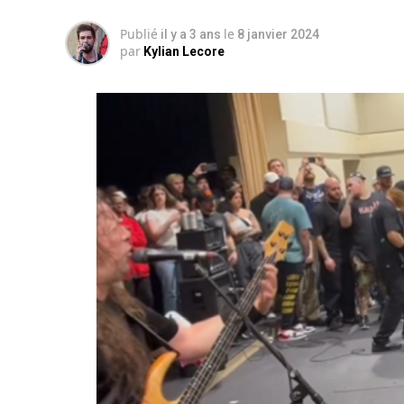
Publié
le
il y a 3 ans
8 janvier 2024
par
Kylian Lecore