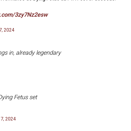
er.com/3zy7Nz2esw
7, 2024
gs in, already legendary
Dying Fetus set
 7, 2024