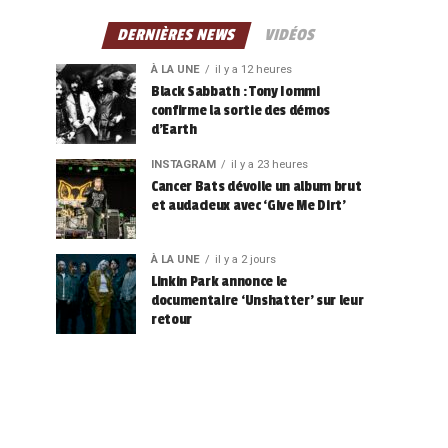
DERNIÈRES NEWS
VIDÉOS
À LA UNE
il y a 12 heures
Black Sabbath : Tony Iommi
confirme la sortie des démos
d’Earth
INSTAGRAM
il y a 23 heures
Cancer Bats dévoile un album brut
et audacieux avec ‘Give Me Dirt’
À LA UNE
il y a 2 jours
Linkin Park annonce le
documentaire ‘Unshatter’ sur leur
retour