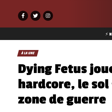
⚡ N
À LA UNE
Dying Fetus jou
hardcore, le sol
zone de guerre