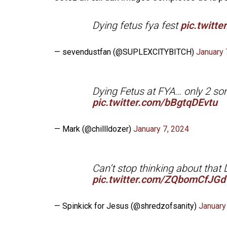
Dying fetus fya fest
pic.twitt
— sevendustfan (@SUPLEXClTYBITCH)
January 
Dying Fetus at FYA… only 2 son
pic.twitter.com/bBgtqDEvtu
— Mark (@chillldozer)
January 7, 2024
Can’t stop thinking about that 
pic.twitter.com/ZQbomCfJGd
— Spinkick for Jesus (@shredzofsanity)
January