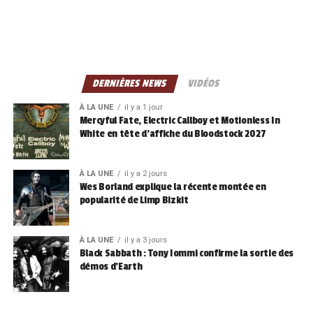
DERNIÈRES NEWS
VIDÉOS
À LA UNE
il y a 1 jour
Mercyful Fate, Electric Callboy et Motionless In
White en tête d’affiche du Bloodstock 2027
À LA UNE
il y a 2 jours
Wes Borland explique la récente montée en
popularité de Limp Bizkit
À LA UNE
il y a 3 jours
Black Sabbath : Tony Iommi confirme la sortie des
démos d’Earth