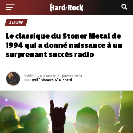
À LA UNE
Le classique du Stoner Metal de
1994 qui a donné naissance à un
surprenant succès radio
Publié
le
il y a 3 ans
21 janvier 2024
par
Cyril "Sinners 6" Richard