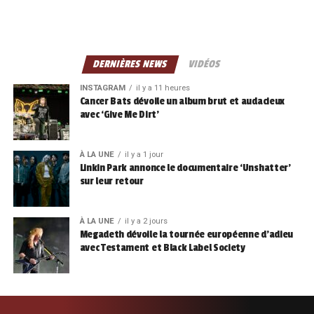
DERNIÈRES NEWS
VIDÉOS
INSTAGRAM
il y a 11 heures
Cancer Bats dévoile un album brut et audacieux
avec ‘Give Me Dirt’
À LA UNE
il y a 1 jour
Linkin Park annonce le documentaire ‘Unshatter’
sur leur retour
À LA UNE
il y a 2 jours
Megadeth dévoile la tournée européenne d’adieu
avec Testament et Black Label Society