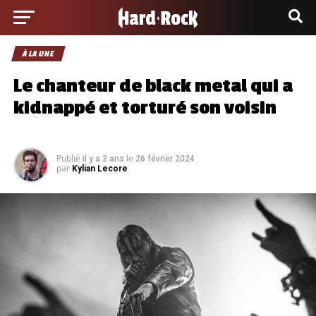
À LA UNE
Le chanteur de black metal qui a
kidnappé et torturé son voisin
Publié
le
il y a 2 ans
26 février 2024
par
Kylian Lecore