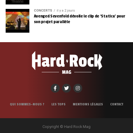
CONCERTS
il y a 2 jours
Avenged Sevenfold dévoile le clip de ‘Statica’ pour
son projet parallèle
QUI SOMMES-NOUS ?
LES TOPS
MENTIONS LÉGALES
CONTACT
Copyright © Hard Rock Mag