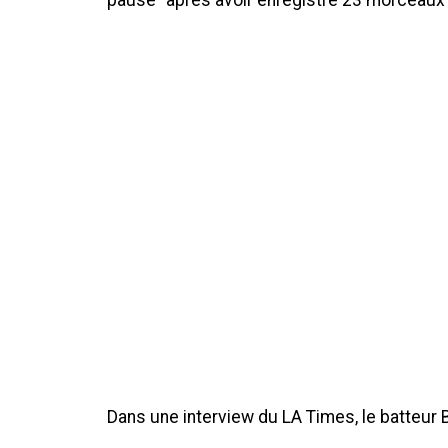
pause” après avoir enregistré 23 morceaux
Dans une interview du LA Times, le batteur B