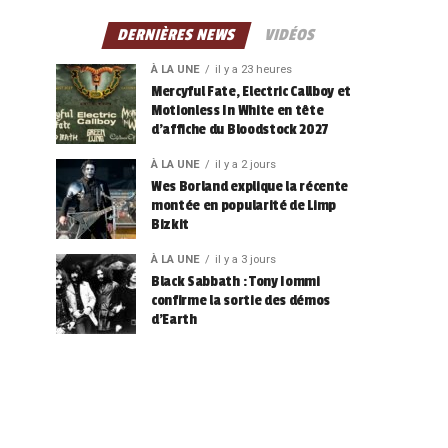
DERNIÈRES NEWS
VIDÉOS
À LA UNE
il y a 23 heures
Mercyful Fate, Electric Callboy et
Motionless In White en tête
d’affiche du Bloodstock 2027
À LA UNE
il y a 2 jours
Wes Borland explique la récente
montée en popularité de Limp
Bizkit
À LA UNE
il y a 3 jours
Black Sabbath : Tony Iommi
confirme la sortie des démos
d’Earth