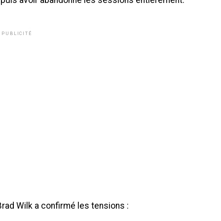
 puis avoir abandonné les sessions entièrement.
PUBLICITÉ
rad Wilk a confirmé les tensions :