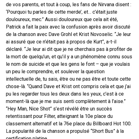
de vos parents, et tout à coup, les fans de Nirvana disent :
‘Pourquoi tu parles de cette merde’, et… c’était juste
douloureux, mec.” Aussi douloureux que cela ait été,
Patrick a fait la paix avec la confusion après avoir discuté
de la chanson avec Dave Grohl et Krist Novoselic. “Je leur
ai assuré que ce n’était pas à propos de Kurt”, a-t-il
déclaré. “Je leur ai dit que je ne cherchais pas à profiter de
la mort de quelqu’un, et qu’il y a un phénomène connu sous
le nom de suicide et que les gens le font – que je voulais
un peu le comprendre, et soulever la question
intellectuelle de, tu sais, être ou ne pas être et toute cette
chose-là. “Quand Dave et Krist ont compris cela et que j’ai
pu les regarder tous les deux dans les yeux, c’est à ce
moment-là que je me suis senti complètement à l’aise.”
“Hey Man, Nice Shot” s’est révélé être un succès
retentissant pour Filter, atteignant la 10e place du
classement alternatif et la 76e place du Billboard Hot 100.
La popularité de la chanson a propulsé “Short Bus” à la
certification platine.