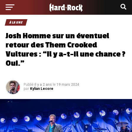
À LA UNE
Josh Homme sur un éventuel
retour des Them Crooked
Vultures : “Il y a-t-il une chance ?
Oui.”
Publié
le
il y a 2 ans
19 mars 2024
par
Kylian Lecore