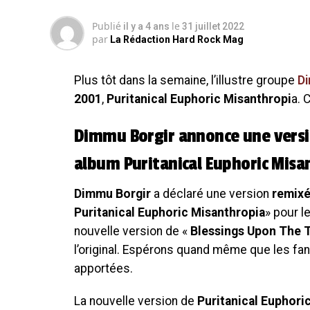
Publié
le
il y a 4 ans
31 juillet 2022
par
La Rédaction Hard Rock Mag
Plus tôt dans la semaine, l’illustre groupe
D
2001
,
Puritanical Euphoric Misanthropi
a. 
Dimmu Borgir annonce une versi
album Puritanical Euphoric Misa
Dimmu Borgir
a déclaré une version
remixé
Puritanical Euphoric Misanthropia
» pour l
nouvelle version de «
Blessings Upon The 
l’original. Espérons quand même que les fan
apportées.
La nouvelle version de
Puritanical Euphori