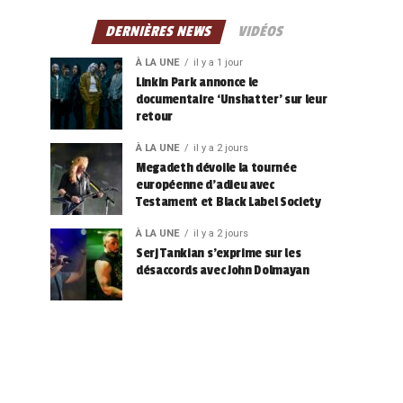
DERNIÈRES NEWS
VIDÉOS
À LA UNE
il y a 1 jour
Linkin Park annonce le
documentaire ‘Unshatter’ sur leur
retour
À LA UNE
il y a 2 jours
Megadeth dévoile la tournée
européenne d’adieu avec
Testament et Black Label Society
À LA UNE
il y a 2 jours
Serj Tankian s’exprime sur les
désaccords avec John Dolmayan