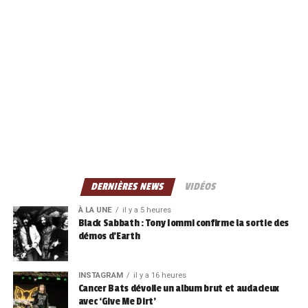
DERNIÈRES NEWS
VIDÉOS
À LA UNE
il y a 5 heures
Black Sabbath : Tony Iommi confirme la sortie des
démos d’Earth
INSTAGRAM
il y a 16 heures
Cancer Bats dévoile un album brut et audacieux
avec ‘Give Me Dirt’