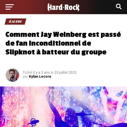
À LA UNE
Comment Jay Weinberg est passé
de fan inconditionnel de
Slipknot à batteur du groupe
Publié
le
il y a 3 ans
23 juillet 2023
par
Kylian Lecore