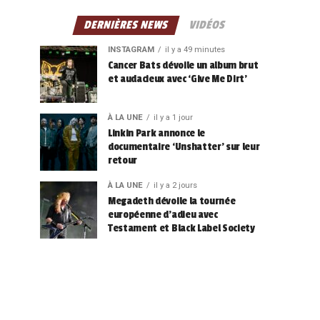
DERNIÈRES NEWS
VIDÉOS
INSTAGRAM
il y a 49 minutes
Cancer Bats dévoile un album brut
et audacieux avec ‘Give Me Dirt’
À LA UNE
il y a 1 jour
Linkin Park annonce le
documentaire ‘Unshatter’ sur leur
retour
À LA UNE
il y a 2 jours
Megadeth dévoile la tournée
européenne d’adieu avec
Testament et Black Label Society