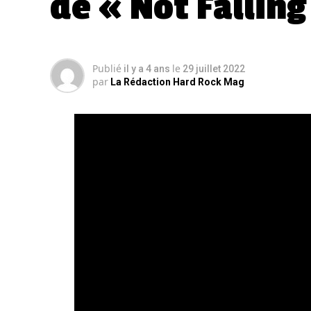
de « Not Falling
Publié
le
il y a 4 ans
29 juillet 2022
par
La Rédaction Hard Rock Mag