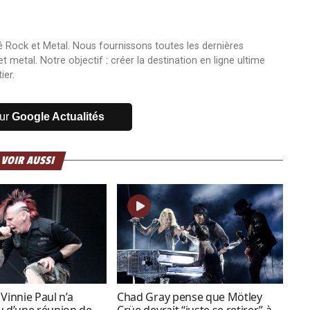
 Rock et Metal. Nous fournissons toutes les dernières
 metal. Notre objectif : créer la destination en ligne ultime
ier.
sur
Google Actualités
 VOIR AUSSI
Vinnie Paul n’a
Chad Gray pense que Mötley
u d’une réunion de
Crüe devrait “juste se retirer” à