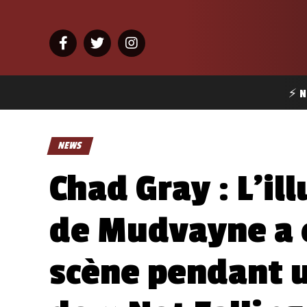
⚡ N
NEWS
Chad Gray : L’il
de Mudvayne a c
scène pendant u