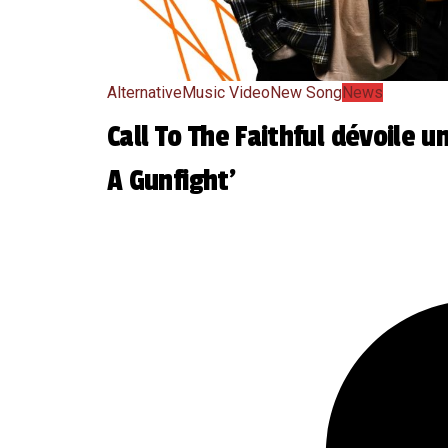
Alternative
Music Video
New Song
News
Call To The Faithful dévoile u
A Gunfight’