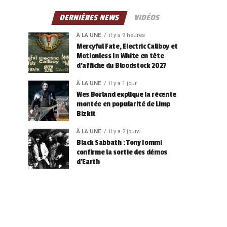
DERNIÈRES NEWS
VIDÉOS
À LA UNE
il y a 9 heures
Mercyful Fate, Electric Callboy et
Motionless In White en tête
d’affiche du Bloodstock 2027
À LA UNE
il y a 1 jour
Wes Borland explique la récente
montée en popularité de Limp
Bizkit
À LA UNE
il y a 2 jours
Black Sabbath : Tony Iommi
confirme la sortie des démos
d’Earth