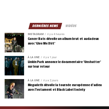
DERNIÈRES NEWS
VIDÉOS
INSTAGRAM
il y a 4 heures
Cancer Bats dévoile un album brut et audacieux
avec ‘Give Me Dirt’
À LA UNE
il y a 1 jour
Linkin Park annonce le documentaire ‘Unshatter’
sur leur retour
À LA UNE
il y a 2 jours
Megadeth dévoile la tournée européenne d’adieu
avec Testament et Black Label Society