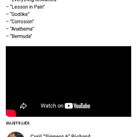
– “Lesson in Pain”
– “Godlike”
– “Corrosion”
– “Anathema”
– “Bermuda”
SUJETS LIÉS
Cyril "Sinners 6" Richard