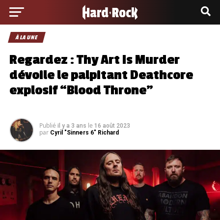
À LA UNE
Regardez : Thy Art Is Murder
dévoile le palpitant Deathcore
explosif “Blood Throne”
Publié
le
il y a 3 ans
16 août 2023
par
Cyril "Sinners 6" Richard