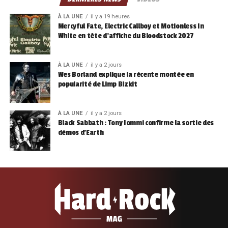
À LA UNE
il y a 19 heures
Mercyful Fate, Electric Callboy et Motionless In
White en tête d’affiche du Bloodstock 2027
À LA UNE
il y a 2 jours
Wes Borland explique la récente montée en
popularité de Limp Bizkit
À LA UNE
il y a 2 jours
Black Sabbath : Tony Iommi confirme la sortie des
démos d’Earth