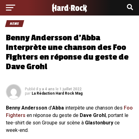
NEWS
Benny Andersson d’Abba
interprète une chanson des Foo
Fighters en réponse du geste de
Dave Grohl
Publié
le
il y a 4 ans
1 juillet 2022
par
La Rédaction Hard Rock Mag
Benny Andersson
d’
Abba
interpète une chanson des
Foo
Fighters
en réponse du geste de
Dave Grohl
, portant le
tee-shirt de son Groupe sur scène à
Glastonbury
ce
week-end.