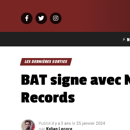
⚡ N
LES DERNIÈRES SORTIES
BAT signe avec 
Records
Publié
le
il y a 3 ans
25 janvier 2024
par
Kylian Lecore