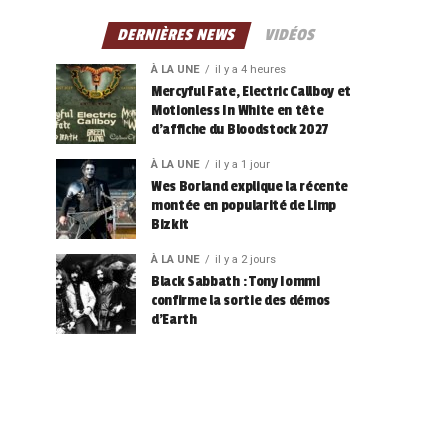
DERNIÈRES NEWS
VIDÉOS
À LA UNE
il y a 4 heures
Mercyful Fate, Electric Callboy et
Motionless In White en tête
d’affiche du Bloodstock 2027
À LA UNE
il y a 1 jour
Wes Borland explique la récente
montée en popularité de Limp
Bizkit
À LA UNE
il y a 2 jours
Black Sabbath : Tony Iommi
confirme la sortie des démos
d’Earth