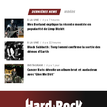
DERNIÈRES NEWS
VIDÉOS
À LA UNE
il y a 7 heures
Wes Borland explique la récente montée en
popularité de Limp Bizkit
À LA UNE
il y a 22 heures
Black Sabbath : Tony Iommi confirme la sortie des
démos d’Earth
INSTAGRAM
il y a 1 jour
Cancer Bats dévoile un album brut et audacieux
avec ‘Give Me Dirt’