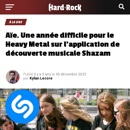
À LA UNE
Aïe. Une année difficile pour le
Heavy Metal sur l’application de
découverte musicale Shazam
Publié
le
il y a 3 ans
30 décembre 2023
par
Kylian Lecore