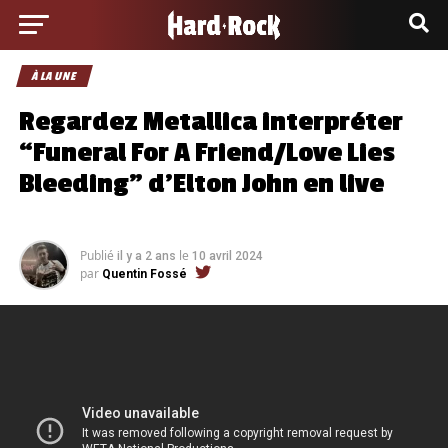
À LA UNE
Regardez Metallica interpréter
“Funeral For A Friend/Love Lies
Bleeding” d’Elton John en live
Publié
le
il y a 2 ans
10 avril 2024
par
Quentin Fossé