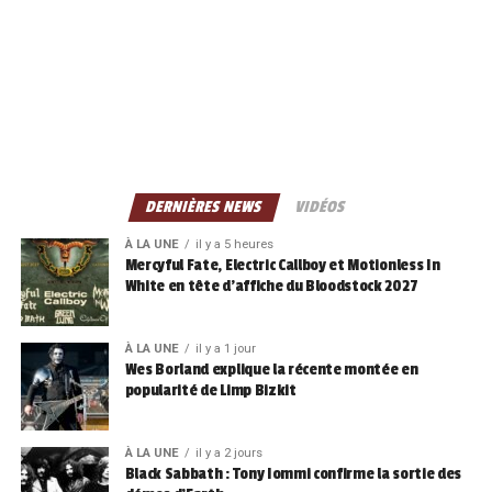
DERNIÈRES NEWS
VIDÉOS
À LA UNE
il y a 5 heures
Mercyful Fate, Electric Callboy et Motionless In
White en tête d’affiche du Bloodstock 2027
À LA UNE
il y a 1 jour
Wes Borland explique la récente montée en
popularité de Limp Bizkit
À LA UNE
il y a 2 jours
Black Sabbath : Tony Iommi confirme la sortie des