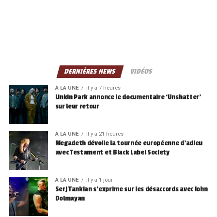
DERNIÈRES NEWS
VIDÉOS
À LA UNE
il y a 7 heures
Linkin Park annonce le documentaire ‘Unshatter’
sur leur retour
À LA UNE
il y a 21 heures
Megadeth dévoile la tournée européenne d’adieu
avec Testament et Black Label Society
À LA UNE
il y a 1 jour
Serj Tankian s’exprime sur les désaccords avec John
Dolmayan