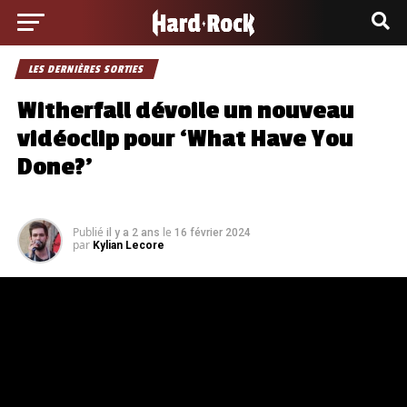
LES DERNIÈRES SORTIES
Witherfall dévoile un nouveau
vidéoclip pour ‘What Have You
Done?’
Publié
le
il y a 2 ans
16 février 2024
par
Kylian Lecore