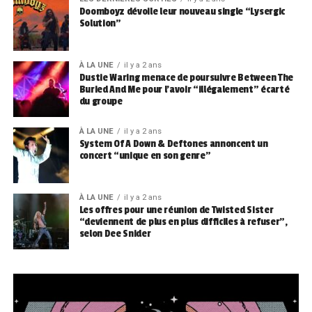
Doomboyz dévoile leur nouveau single “Lysergic
Solution”
À LA UNE
il y a 2 ans
Dustie Waring menace de poursuivre Between The
Buried And Me pour l’avoir “illégalement” écarté
du groupe
À LA UNE
il y a 2 ans
System Of A Down & Deftones annoncent un
concert “unique en son genre”
À LA UNE
il y a 2 ans
Les offres pour une réunion de Twisted Sister
“deviennent de plus en plus difficiles à refuser”,
selon Dee Snider