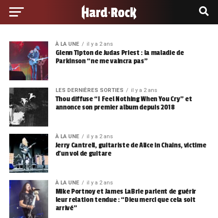
À LA UNE
il y a 2 ans
Glenn Tipton de Judas Priest : la maladie de
Parkinson “ne me vaincra pas”
LES DERNIÈRES SORTIES
il y a 2 ans
Thou diffuse “I Feel Nothing When You Cry” et
annonce son premier album depuis 2018
À LA UNE
il y a 2 ans
Jerry Cantrell, guitariste de Alice in Chains, victime
d’un vol de guitare
À LA UNE
il y a 2 ans
Mike Portnoy et James LaBrie parlent de guérir
leur relation tendue : “Dieu merci que cela soit
arrivé”