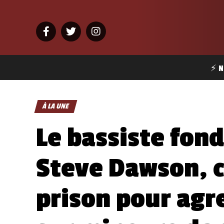
⚡ N
À LA UNE
Le bassiste fon
Steve Dawson, 
prison pour agr