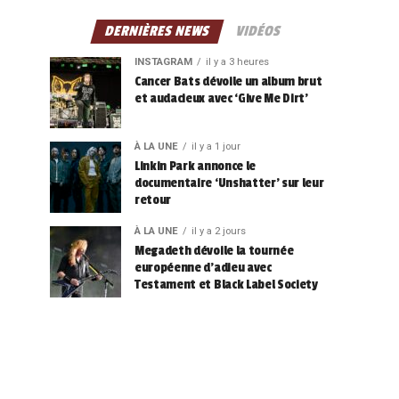
DERNIÈRES NEWS
VIDÉOS
INSTAGRAM
il y a 3 heures
Cancer Bats dévoile un album brut
et audacieux avec ‘Give Me Dirt’
À LA UNE
il y a 1 jour
Linkin Park annonce le
documentaire ‘Unshatter’ sur leur
retour
À LA UNE
il y a 2 jours
Megadeth dévoile la tournée
européenne d’adieu avec
Testament et Black Label Society