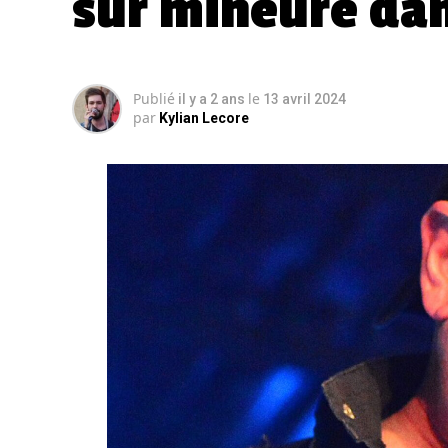
sur mineure dan
Publié
le
il y a 2 ans
13 avril 2024
par
Kylian Lecore