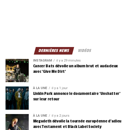
DERNIÈRES NEWS
VIDÉOS
INSTAGRAM
il y a 29 minutes
Cancer Bats dévoile un album brut et audacieux
avec ‘Give Me Dirt’
À LA UNE
il y a 1 jour
Linkin Park annonce le documentaire ‘Unshatter’
sur leur retour
À LA UNE
il y a 2 jours
Megadeth dévoile la tournée européenne d’adieu
avec Testament et Black Label Society