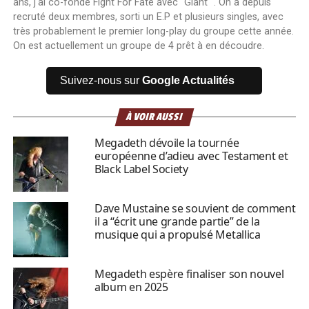
ans, j'ai co-fondé Fight For Fate avec "Giant ". On a depuis
recruté deux membres, sorti un E.P et plusieurs singles, avec
très probablement le premier long-play du groupe cette année.
On est actuellement un groupe de 4 prêt à en découdre.
Suivez-nous sur
Google Actualités
À VOIR AUSSI
Megadeth dévoile la tournée
européenne d’adieu avec Testament et
Black Label Society
Dave Mustaine se souvient de comment
il a “écrit une grande partie” de la
musique qui a propulsé Metallica
Megadeth espère finaliser son nouvel
album en 2025