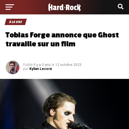
À LA UNE
Tobias Forge annonce que Ghost
travaille sur un film
Publié
le
il y a 3 ans
12 octobre 2023
par
Kylian Lecore