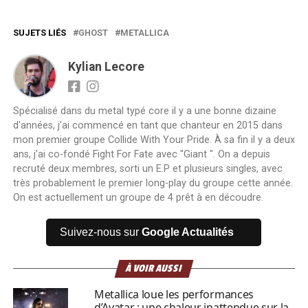
SUJETS LIÉS
GHOST
METALLICA
Kylian Lecore
Spécialisé dans du metal typé core il y a une bonne dizaine
d'années, j'ai commencé en tant que chanteur en 2015 dans
mon premier groupe Collide With Your Pride. À sa fin il y a deux
ans, j'ai co-fondé Fight For Fate avec "Giant ". On a depuis
recruté deux membres, sorti un E.P et plusieurs singles, avec
très probablement le premier long-play du groupe cette année.
On est actuellement un groupe de 4 prêt à en découdre.
Suivez-nous sur
Google Actualités
À VOIR AUSSI
Metallica loue les performances
d’Avatar : une chaleur inattendue sur la