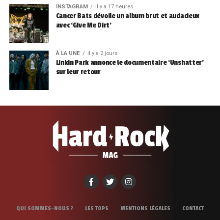
INSTAGRAM
il y a 17 heures
Cancer Bats dévoile un album brut et audacieux
avec ‘Give Me Dirt’
À LA UNE
il y a 2 jours
Linkin Park annonce le documentaire ‘Unshatter’
sur leur retour
QUI SOMMES-NOUS ?
LES TOPS
MENTIONS LÉGALES
CONTACT