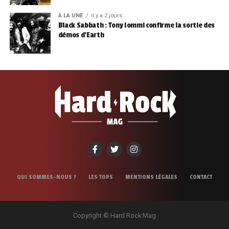
À LA UNE
il y a 2 jours
Black Sabbath : Tony Iommi confirme la sortie des
démos d’Earth
QUI SOMMES-NOUS ?
LES TOPS
MENTIONS LÉGALES
CONTACT
Copyright © Hard Rock Mag