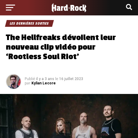
LES DERNIÈRES SORTIES
The Hellfreaks dévoilent leur
nouveau clip vidéo pour
‘Rootless Soul Riot’
Publié
le
il y a 3 ans
16 juillet 2023
par
Kylian Lecore