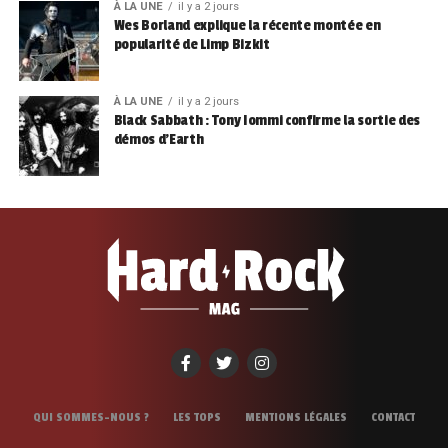
À LA UNE
il y a 2 jours
Wes Borland explique la récente montée en
popularité de Limp Bizkit
À LA UNE
il y a 2 jours
Black Sabbath : Tony Iommi confirme la sortie des
démos d’Earth
QUI SOMMES-NOUS ?
LES TOPS
MENTIONS LÉGALES
CONTACT