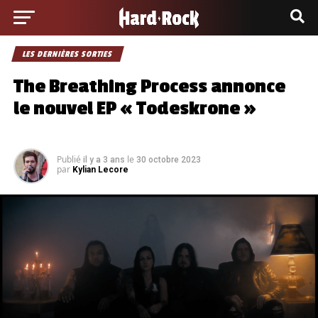
LES DERNIÈRES SORTIES
The Breathing Process annonce
le nouvel EP « Todeskrone »
Publié
le
il y a 3 ans
30 octobre 2023
par
Kylian Lecore