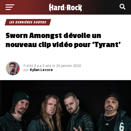
LES DERNIÈRES SORTIES
Sworn Amongst dévoile un
nouveau clip vidéo pour ‘Tyrant’
Publié
le
il y a 3 ans
26 janvier 2024
par
Kylian Lecore