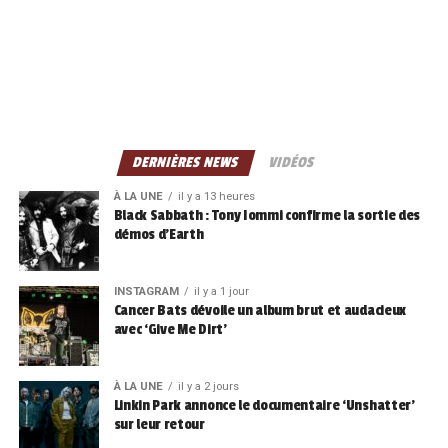
DERNIÈRES NEWS
VIDÉOS
À LA UNE
il y a 13 heures
Black Sabbath : Tony Iommi confirme la sortie des
démos d’Earth
INSTAGRAM
il y a 1 jour
Cancer Bats dévoile un album brut et audacieux
avec ‘Give Me Dirt’
À LA UNE
il y a 2 jours
Linkin Park annonce le documentaire ‘Unshatter’
sur leur retour