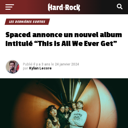
LES DERNIÈRES SORTIES
Spaced annonce un nouvel album
intitulé “This Is All We Ever Get”
Publié
le
il y a 3 ans
24 janvier 2024
par
Kylian Lecore