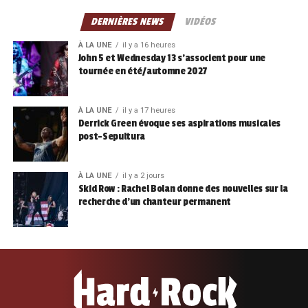
DERNIÈRES NEWS
VIDÉOS
À LA UNE
il y a 16 heures
John 5 et Wednesday 13 s’associent pour une
tournée en été/automne 2027
À LA UNE
il y a 17 heures
Derrick Green évoque ses aspirations musicales
post-Sepultura
À LA UNE
il y a 2 jours
Skid Row : Rachel Bolan donne des nouvelles sur la
recherche d’un chanteur permanent