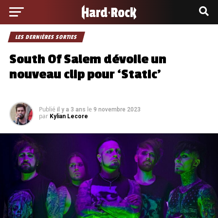
LES DERNIÈRES SORTIES
South Of Salem dévoile un
nouveau clip pour ‘Static’
Publié
le
il y a 3 ans
9 novembre 2023
par
Kylian Lecore