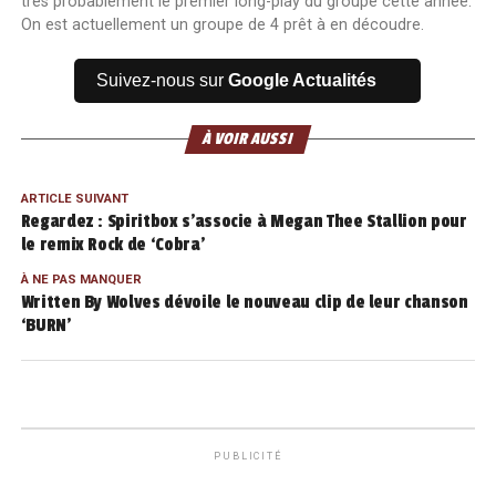
très probablement le premier long-play du groupe cette année.
On est actuellement un groupe de 4 prêt à en découdre.
Suivez-nous sur
Google Actualités
À VOIR AUSSI
ARTICLE SUIVANT
Regardez : Spiritbox s’associe à Megan Thee Stallion pour
le remix Rock de ‘Cobra’
À NE PAS MANQUER
Written By Wolves dévoile le nouveau clip de leur chanson
‘BURN’
PUBLICITÉ