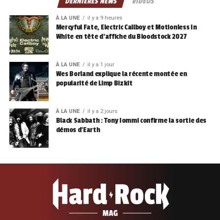
DERNIÈRES NEWS
VIDÉOS
À LA UNE
il y a 9 heures
Mercyful Fate, Electric Callboy et Motionless In
White en tête d’affiche du Bloodstock 2027
À LA UNE
il y a 1 jour
Wes Borland explique la récente montée en
popularité de Limp Bizkit
À LA UNE
il y a 2 jours
Black Sabbath : Tony Iommi confirme la sortie des
démos d’Earth