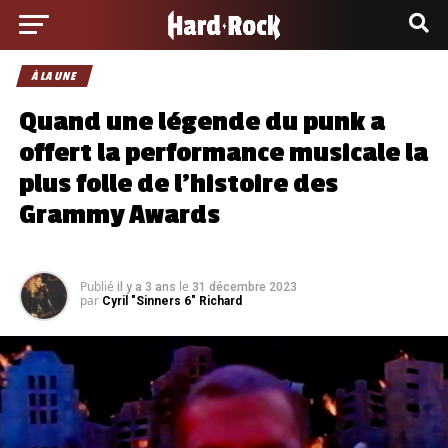
À LA UNE
Quand une légende du punk a
offert la performance musicale la
plus folle de l’histoire des
Grammy Awards
Publié
le
il y a 3 ans
31 décembre 2023
par
Cyril "Sinners 6" Richard