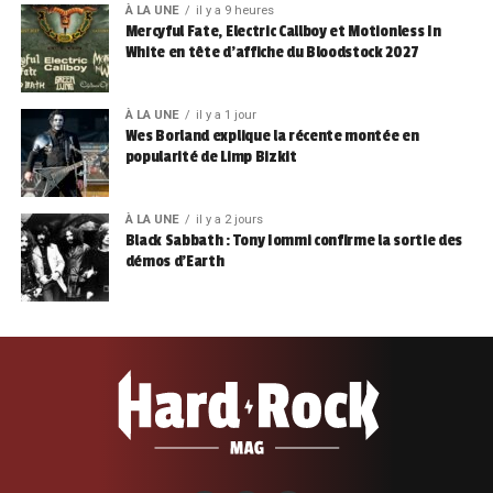
À LA UNE
il y a 9 heures
Mercyful Fate, Electric Callboy et Motionless In
White en tête d’affiche du Bloodstock 2027
À LA UNE
il y a 1 jour
Wes Borland explique la récente montée en
popularité de Limp Bizkit
À LA UNE
il y a 2 jours
Black Sabbath : Tony Iommi confirme la sortie des
démos d’Earth