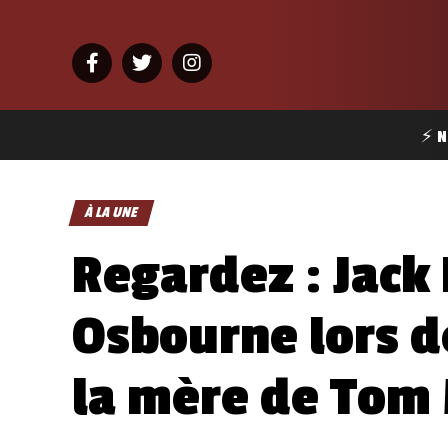
⚡ N
À LA UNE
Regardez : Jack
Osbourne lors d
la mère de Tom