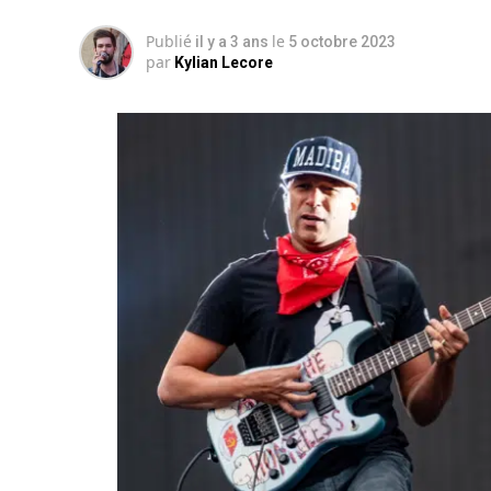
Publié
le
il y a 3 ans
5 octobre 2023
par
Kylian Lecore