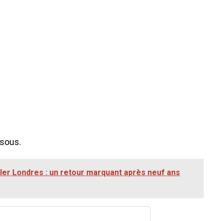
ssous.
ler Londres : un retour marquant après neuf ans