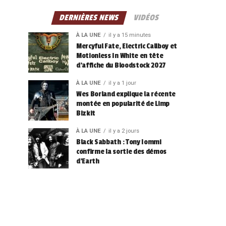
DERNIÈRES NEWS
VIDÉOS
À LA UNE
il y a 15 minutes
Mercyful Fate, Electric Callboy et
Motionless In White en tête
d’affiche du Bloodstock 2027
À LA UNE
il y a 1 jour
Wes Borland explique la récente
montée en popularité de Limp
Bizkit
À LA UNE
il y a 2 jours
Black Sabbath : Tony Iommi
confirme la sortie des démos
d’Earth