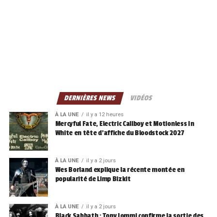
DERNIÈRES NEWS
VIDÉOS
À LA UNE
il y a 12 heures
Mercyful Fate, Electric Callboy et Motionless In
White en tête d’affiche du Bloodstock 2027
À LA UNE
il y a 2 jours
Wes Borland explique la récente montée en
popularité de Limp Bizkit
À LA UNE
il y a 2 jours
Black Sabbath : Tony Iommi confirme la sortie des