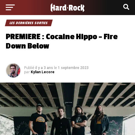
LES DERNIÈRES SORTIES
PREMIERE : Cocaine Hippo – Fire
Down Below
Publié
le
il y a 3 ans
1 septembre 2023
par
Kylian Lecore