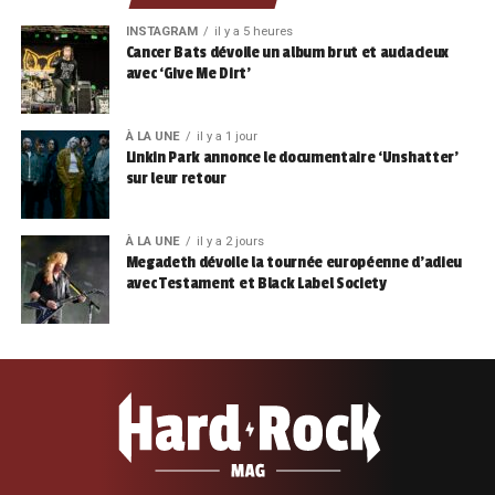
INSTAGRAM
il y a 5 heures
Cancer Bats dévoile un album brut et audacieux
avec ‘Give Me Dirt’
À LA UNE
il y a 1 jour
Linkin Park annonce le documentaire ‘Unshatter’
sur leur retour
À LA UNE
il y a 2 jours
Megadeth dévoile la tournée européenne d’adieu
avec Testament et Black Label Society