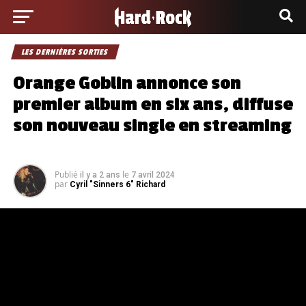
LES DERNIÈRES SORTIES
Orange Goblin annonce son
premier album en six ans, diffuse
son nouveau single en streaming
Publié
le
il y a 2 ans
7 avril 2024
par
Cyril "Sinners 6" Richard