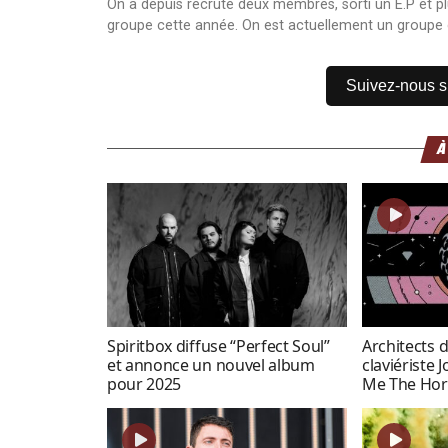
On a depuis recruté deux membres, sorti un E.P et pl
groupe cette année. On est actuellement un groupe 
Suivez-nous 
À
Spiritbox diffuse “Perfect Soul”
Architects d
et annonce un nouvel album
claviériste 
pour 2025
Me The Hor