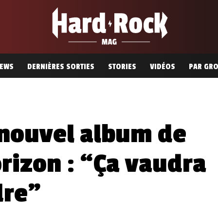
EWS
DERNIÈRES SORTIES
STORIES
VIDÉOS
PAR GR
e nouvel album de
rizon : “Ça vaudra
dre”