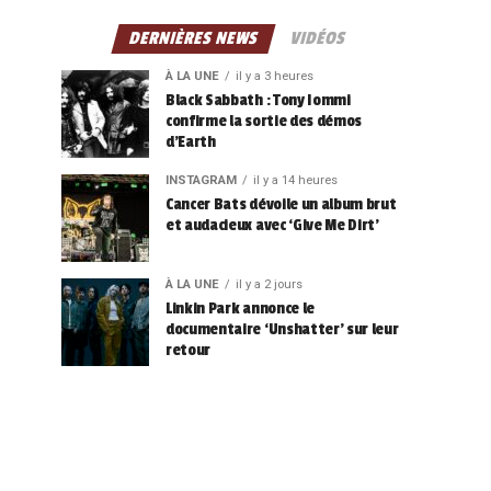
DERNIÈRES NEWS
VIDÉOS
À LA UNE
il y a 3 heures
Black Sabbath : Tony Iommi
confirme la sortie des démos
d’Earth
INSTAGRAM
il y a 14 heures
Cancer Bats dévoile un album brut
et audacieux avec ‘Give Me Dirt’
À LA UNE
il y a 2 jours
Linkin Park annonce le
documentaire ‘Unshatter’ sur leur
retour