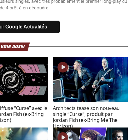
usieurs singles, avec très probablement le premier long-play du
de 4 prêt à en découdre.
sur
Google Actualités
 VOIR AUSSI
iffuse “Curse” avec le
Architects tease son nouveau
Jordan Fish (ex-Bring
single “Curse”, produit par
izon)
Jordan Fish (ex-Bring Me The
Horizon)