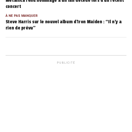
Metallica rend hommage à un fan décédé lors d’un récent
concert
À NE PAS MANQUER
Steve Harris sur le nouvel album d’Iron Maiden : “Il n’y a
rien de prévu”
PUBLICITÉ