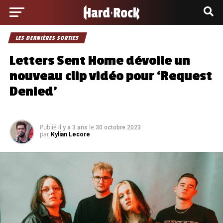
LES DERNIÈRES SORTIES
Letters Sent Home dévoile un
nouveau clip vidéo pour ‘Request
Denied’
Publié
le
il y a 3 ans
30 octobre 2023
par
Kylian Lecore