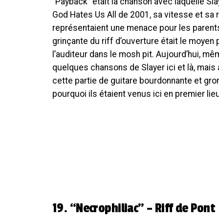
“Payback” était la chanson avec laquelle Sla
God Hates Us All de 2001, sa vitesse et sa r
représentaient une menace pour les parents
grinçante du riff d’ouverture était le moyen
l’auditeur dans le mosh pit. Aujourd’hui, m
quelques chansons de Slayer ici et là, mais 
cette partie de guitare bourdonnante et gro
pourquoi ils étaient venus ici en premier lieu
19. “Necrophiliac” – Riff de Pont