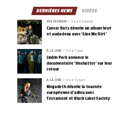
DERNIÈRES NEWS
VIDÉOS
INSTAGRAM
il y a 6 heures
Cancer Bats dévoile un album brut
et audacieux avec ‘Give Me Dirt’
À LA UNE
il y a 1 jour
Linkin Park annonce le
documentaire ‘Unshatter’ sur leur
retour
À LA UNE
il y a 2 jours
Megadeth dévoile la tournée
européenne d’adieu avec
Testament et Black Label Society