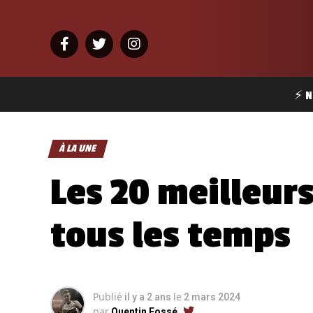
⚡ N
À LA UNE
Les 20 meilleurs
tous les temps
Publié
le
il y a 2 ans
2 mars 2024
par
Quentin Fossé