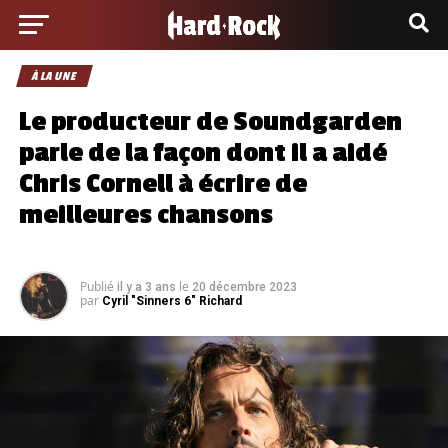
À LA UNE
Le producteur de Soundgarden
parle de la façon dont il a aidé
Chris Cornell à écrire de
meilleures chansons
Publié
le
il y a 3 ans
20 décembre 2023
par
Cyril "Sinners 6" Richard