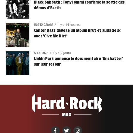
Black Sabbath : Tony Iommi confirme la sortie des
démos d’Earth
INSTAGRAM
il y a 14 heures
Cancer Bats dévoile un album brut et audacieux
avec ‘Give Me Dirt’
À LA UNE
il y a 2 jours
Linkin Park annonce le documentaire ‘Unshatter’
sur leur retour