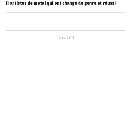
11 artistes de metal qui ont changé de genre et réussi
PUBLICITÉ