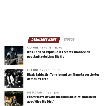
DERNIÈRES NEWS
VIDÉOS
À LA UNE
il y a 38 minutes
Wes Borland explique la récente montée en
popularité de Limp Bizkit
À LA UNE
il y a 15 heures
Black Sabbath : Tony Iommi confirme la sortie des
démos d’Earth
INSTAGRAM
il y a 1 jour
Cancer Bats dévoile un album brut et audacieux
avec ‘Give Me Dirt’