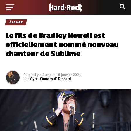
À LA UNE
Le fils de Bradley Nowell est
officiellement nommé nouveau
chanteur de Sublime
Publié
le
il y a 3 ans
18 janvier 2024
par
Cyril "Sinners 6" Richard