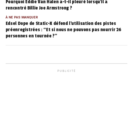
Pourquoi Eddie Van Halen a-t-il pleuré lorsqu’il a
rencontré Billie Joe Armstrong ?
À NE PAS MANQUER
Edsel Dope de Static-X défend l’utilisation des pistes
préenregistrées : “Et si nous ne pouvons pas nourrir 26
personnes en tournée ?”
PUBLICITÉ