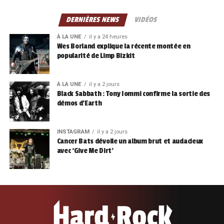
DERNIÈRES NEWS
VIDÉOS
À LA UNE
il y a 24 heures
Wes Borland explique la récente montée en
popularité de Limp Bizkit
À LA UNE
il y a 2 jours
Black Sabbath : Tony Iommi confirme la sortie des
démos d’Earth
INSTAGRAM
il y a 2 jours
Cancer Bats dévoile un album brut et audacieux
avec ‘Give Me Dirt’