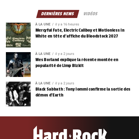
DERNIÈRES NEWS
VIDÉOS
À LA UNE
il y a 16 heures
Mercyful Fate, Electric Callboy et Motionless In
White en tête d’affiche du Bloodstock 2027
À LA UNE
il y a 2 jours
Wes Borland explique la récente montée en
popularité de Limp Bizkit
À LA UNE
il y a 2 jours
Black Sabbath : Tony Iommi confirme la sortie des
démos d’Earth