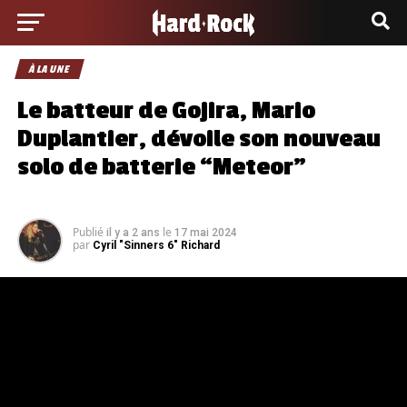
À LA UNE
Le batteur de Gojira, Mario
Duplantier, dévoile son nouveau
solo de batterie “Meteor”
Publié
le
il y a 2 ans
17 mai 2024
par
Cyril "Sinners 6" Richard