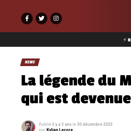
⚡ N
NEWS
La légende du M
qui est devenue
Publié
le
il y a 3 ans
30 décembre 2023
par
Kylian Lecore