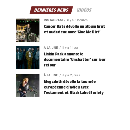
DERNIÈRES NEWS
VIDÉOS
INSTAGRAM
il y a 8 heures
Cancer Bats dévoile un album brut
et audacieux avec ‘Give Me Dirt’
À LA UNE
il y a 1 jour
Linkin Park annonce le
documentaire ‘Unshatter’ sur leur
retour
À LA UNE
il y a 2 jours
Megadeth dévoile la tournée
européenne d’adieu avec
Testament et Black Label Society