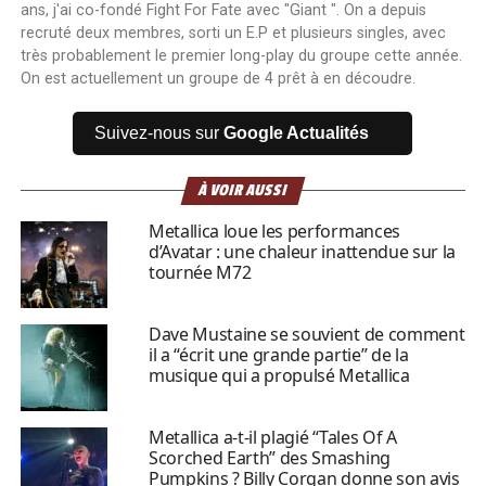
ans, j'ai co-fondé Fight For Fate avec "Giant ". On a depuis
recruté deux membres, sorti un E.P et plusieurs singles, avec
très probablement le premier long-play du groupe cette année.
On est actuellement un groupe de 4 prêt à en découdre.
Suivez-nous sur
Google Actualités
À VOIR AUSSI
Metallica loue les performances
d’Avatar : une chaleur inattendue sur la
tournée M72
Dave Mustaine se souvient de comment
il a “écrit une grande partie” de la
musique qui a propulsé Metallica
Metallica a-t-il plagié “Tales Of A
Scorched Earth” des Smashing
Pumpkins ? Billy Corgan donne son avis