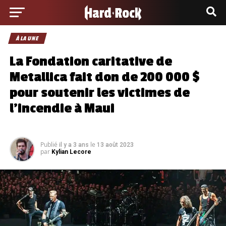
À LA UNE
La Fondation caritative de
Metallica fait don de 200 000 $
pour soutenir les victimes de
l’incendie à Maui
Publié
le
il y a 3 ans
13 août 2023
par
Kylian Lecore