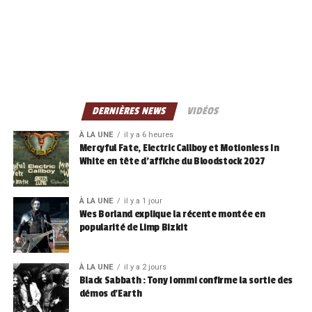
DERNIÈRES NEWS
VIDÉOS
À LA UNE
il y a 6 heures
Mercyful Fate, Electric Callboy et Motionless In
White en tête d’affiche du Bloodstock 2027
À LA UNE
il y a 1 jour
Wes Borland explique la récente montée en
popularité de Limp Bizkit
À LA UNE
il y a 2 jours
Black Sabbath : Tony Iommi confirme la sortie des
démos d’Earth