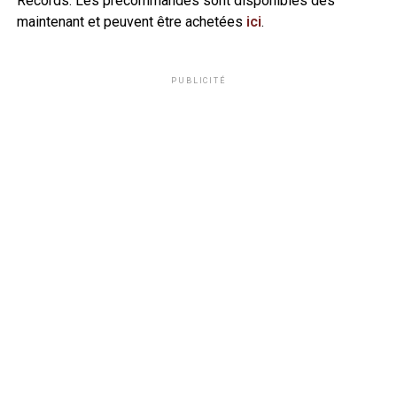
Records. Les précommandes sont disponibles dès
maintenant et peuvent être achetées
ici
.
PUBLICITÉ