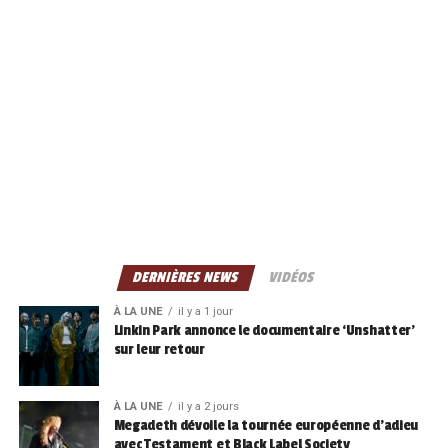
DERNIÈRES NEWS
VIDÉOS
À LA UNE
il y a 1 jour
Linkin Park annonce le documentaire ‘Unshatter’
sur leur retour
À LA UNE
il y a 2 jours
Megadeth dévoile la tournée européenne d’adieu
avec Testament et Black Label Society