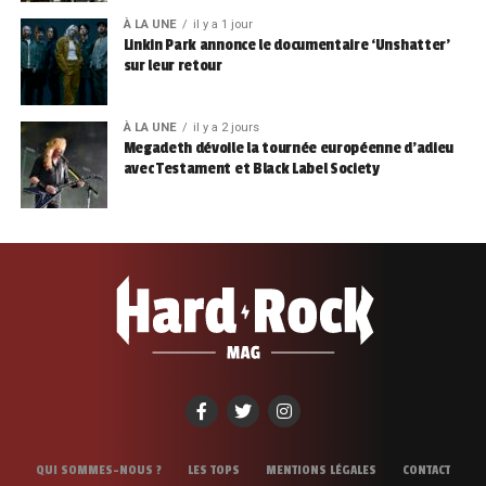
À LA UNE
il y a 1 jour
Linkin Park annonce le documentaire ‘Unshatter’
sur leur retour
À LA UNE
il y a 2 jours
Megadeth dévoile la tournée européenne d’adieu
avec Testament et Black Label Society
QUI SOMMES-NOUS ?
LES TOPS
MENTIONS LÉGALES
CONTACT