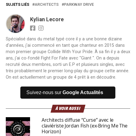
SUJETS LIÉS
ARCHITECTS
PARKWAY DRIVE
Kylian Lecore
Spécialisé dans du metal typé core il y a une bonne dizaine
d'années, j'ai commencé en tant que chanteur en 2015 dans
mon premier groupe Collide With Your Pride. À sa fin il y a deux
ans, j'ai co-fondé Fight For Fate avec "Giant ". On a depuis
recruté deux membres, sorti un E.P et plusieurs singles, avec
très probablement le premier long-play du groupe cette année.
On est actuellement un groupe de 4 prêt à en découdre.
Suivez-nous sur
Google Actualités
À VOIR AUSSI
Architects diffuse “Curse” avec le
claviériste Jordan Fish (ex-Bring Me The
Horizon)