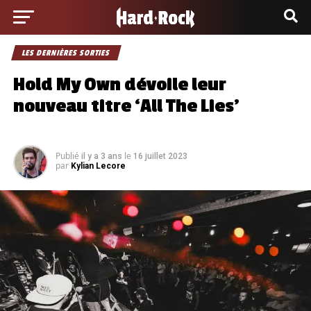
LES DERNIÈRES SORTIES
Hold My Own dévoile leur
nouveau titre ‘All The Lies’
Publié
le
il y a 3 ans
16 juillet 2023
par
Kylian Lecore